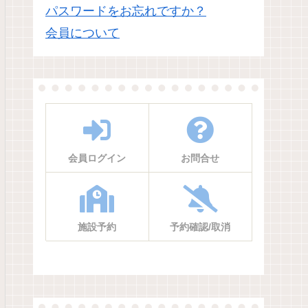
パスワードをお忘れですか？
会員について
イベント
イベント
会員ログイン
お問合せ
 | 小田
小田城夏の陣2026 ～水鉄砲
おやこであそぼう青
合戦～ 開催のご案内
加者募集
開催「小田祇園
つくば市小田の小田城跡歴史ひろばで
太陽の光と水を使って、
駐車場・会場ま
「小田城 夏の陣2026 ～水鉄砲合戦
けの青写真をつくります
す。交通規制
～」を開催。白Tシャツバトルや御城
む夏の作品づくり体験で
leマップ、会
印づくりも楽しめます。
にも、夏休みの思い出づ
施設予約
予約確認/取消
。
すめ。小田小交流プラザ
で開催します。