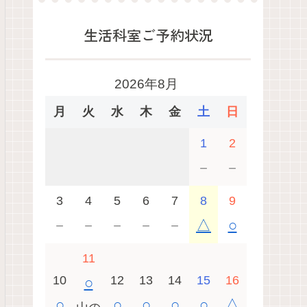
生活科室ご予約状況
2026年8月
月
火
水
木
金
土
日
1
2
－
－
3
4
5
6
7
8
9
－
－
－
－
－
△
○
11
10
12
13
14
15
16
○
○
○
○
○
○
△