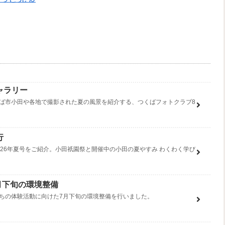
ャラリー
ば市小田や各地で撮影された夏の風景を紹介する、つくばフォトクラブ8
行
26年夏号をご紹介。小田祇園祭と開催中の小田の夏やすみ わくわく学び
7月下旬の環境整備
ちの体験活動に向けた7月下旬の環境整備を行いました。