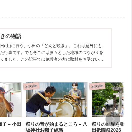
きの物語
18日(土)に行う、小田の「どんど焼き」。これは意外にも、
た行事です。でもそこには脈々とした地域のつながりを
りました。この記事では創設者の方に取材をお受けいた
ったお...
地域活動
地域活動
子 – 小田
祭りの音が始まるところ – 八
祭りの結界を張る(統示
坂神社お囃子練習
田祇園祭2026