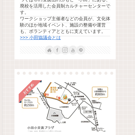
廃校を活用した会員制カルチャーセンターで
す。
ワークショップ主催者などの会員が、文化体
験のほか地域イベント、施設の整備や運営
も、ボランティアとともに支えています。
>>> 小田協議会とは
おすすめ
小田の風景
地域活動
) | 小
田植えの季節 – 小田の棚田の
宝篋山、再開拓の
風景