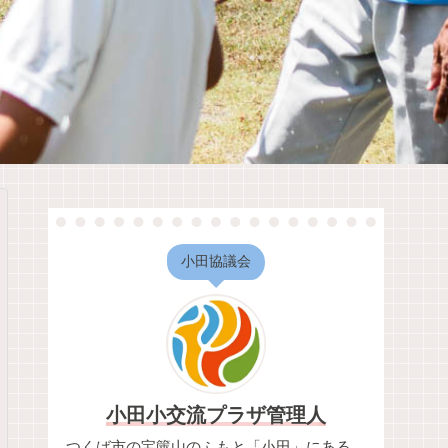
小田協議会
小田小交流プラザ管理人
つくば市の宝篋山のふもと「小田」にある、