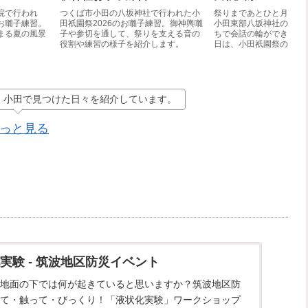
院で行われ
つくば市小田の八坂神社で行われた小
祭りまであとひと月とな
お囃子練習。
田祇園祭2026のお囃子練習。御神輿囃
小田東部八坂神社の境内
まる夏の風景
子や参切を通して、祭りを支える音の
ちで会話の輪ができてい
役割や練習の様子を紹介します。
日は、小田祇園祭の結界
じ）」を張る日。竹を切
や辻などに結界を張りな
しずつ祭りの風景へと変
す。5年に1度の当前(と
を思い出しながら作業を
、小田で見つけた日々を紹介しています。
の姿を訪ねました。
っと見る
実験 - 筑波地区防災イベント
地面の下では何が起きていると思いますか？筑波地区防
て・触って・びっくり！「液状化実験」ワークショップ