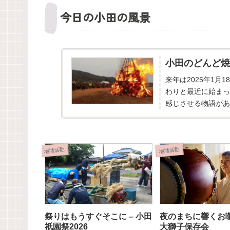
今日の小田の風景
小田のどんど焼
来年は2025年1月
わりと最近に始まっ
感じさせる物語があ
だけたので、そこで伺
地域活動
地域活動
祭りはもうすぐそこに – 小田
夜のまちに響くお囃
祇園祭2026
大獅子保存会