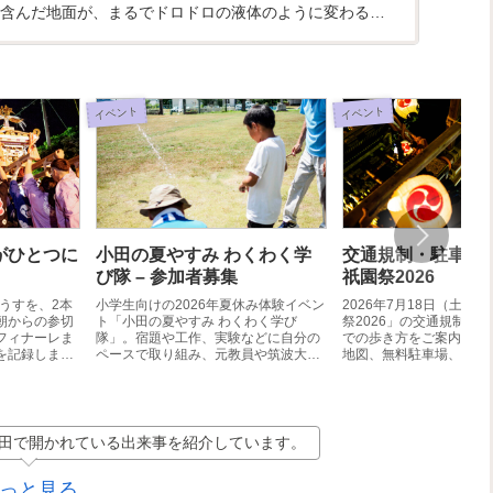
含んだ地面が、まるでドロドロの液体のように変わる不
体験できます。筑...
イベント
イベント
がひとつに
小田の夏やすみ わくわく学
交通規制・駐車場案内
び隊 – 参加者募集
祇園祭2026
ようすを、2本
小学生向けの2026年夏休み体験イベン
2026年7月18日（土）
朝からの参切
ト「小田の夏やすみ わくわく学び
祭2026」の交通規制・
フィナーレま
隊」。宿題や工作、実験などに自分の
での歩き方をご案内しま
を記録しまし
ペースで取り組み、元教員や筑波大学
地図、無料駐車場、Goog
生などの地域ボランティアと一緒に学
場案内を掲載しています
びを深めます。参加無料・事前申込
制。【つくば市】
田で開かれている出来事を紹介しています。
っと見る