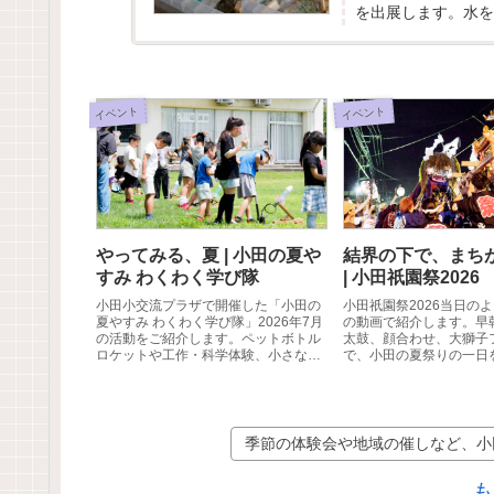
を出展します。水を
思議な現象を、実験で
イベント
イベント
やってみる、夏 | 小田の夏や
結界の下で、まち
すみ わくわく学び隊
| 小田祇園祭2026
小田小交流プラザで開催した「小田の
小田祇園祭2026当日の
夏やすみ わくわく学び隊」2026年7月
の動画で紹介します。早
の活動をご紹介します。ペットボトル
太鼓、顔合わせ、大獅子
ロケットや工作・科学体験、小さな生
で、小田の夏祭りの一日
き物の観察など、自分で学び、工夫
た。
し、挑戦する子どもたちの様子を3本
の動画とともにお届けします。
季節の体験会や地域の催しなど、小
も