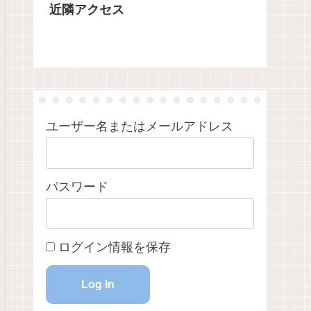
近隣アクセス
る週末の朝、
つくば市小田の棚田で田植えの季節を
つくば市小田の宝篋山が
では、あちこ
迎えました。沢水が流れる田に青空と
され、登山道が整備され
ました。この
新緑が映り、夏の始まりを感じます。
を古写真とともにたどり
「統示（とう
り出し、鳥居
がら、町は少
わっていきま
うめ)。習わし
進める人たち
ユーザー名またはメールアドレス
パスワード
ログイン情報を保存