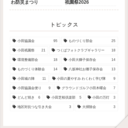
わ防災まつり
祇園祭2026
トピックス
小田協議会
95
ものづくり部会
25
小田祇園祭
21
つくばフォトクラブギャラリー
18
環境整備部会
18
小田大獅子保存会
14
ものづくり体験会
14
八坂神社お囃子保存会
13
小田城の陣
11
小田の夏やすみ わくわく学び隊
9
小田協議会便り
9
グラウンドゴルフ小田木曜会
7
どんど焼き
6
小田芝桜倶楽部
5
小田の万灯
3
地区対抗つな引き大会
3
大掃除会
3