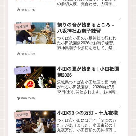
の参切太鼓、顔合わせ、大獅子フ
ィナーレまで、小田の夏祭りの一
2026.07.26
日を記録しました。
祭りの音が始まるところ –
地域活動
八坂神社お囃子練習
つくば市小田の八坂神社で行われ
た小田祇園祭2026のお囃子練習。
御神輿囃子や参切を通して、祭り
を支える音の役割や練習の様子を
2026.07.09
紹介します。
小田の夏が始まる | 小田祇園
イベント
祭2026
茨城県つくば市小田地区で受け継
がれる小田祇園祭。2026年は7月
18日(土)に開催されます。お神輿や
大獅子の巡行、顔合わせ、宮入り
2026.05.26
など、小田の夏の風景をご紹介し
ます。
小田の3つの万灯 – 十九夜様
地域活動
つくば市小田には元々「３つの万
灯」がありました。小田東部の十
九夜万灯、小田西部の天神様万
灯、小田中部のお不動様万灯で