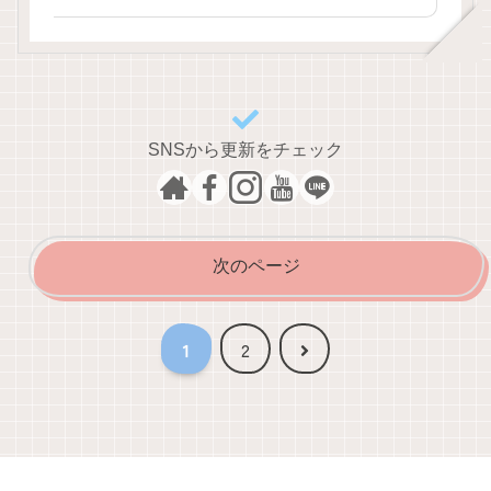
徐々に祭りを盛り上げていきま
す。三段に調...
SNSから更新をチェック
次のページ
次
1
2
へ