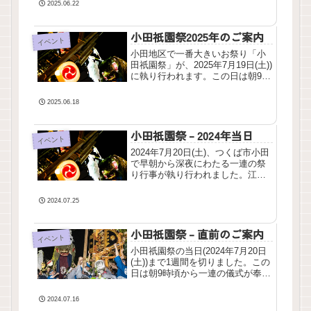
た。この記事では、練習の様子と
2025.06.22
そこで伺ったこの会の歴史につい
てまとめます。お囃子と子どもた
小田祇園祭2025年のご案内
ち小田東部八坂神社境内の練習で
イベント
まず目を引くことは、年齢層の広
小田地区で一番大きいお祭り「小
さ...
田祇園祭」が、2025年7月19日(土))
に執り行われます。この日は朝9時
頃から夜22時頃まで、一連の儀式
が奉納されます。クライマックス
2025.06.18
となる、お神輿と大獅子の競演
「顔合わせ」は、夜20時頃、三段
に調子が変わる...
小田祇園祭 – 2024年当日
イベント
2024年7月20日(土)、つくば市小田
で早朝から深夜にわたる一連の祭
り行事が執り行われました。江戸
中期から続く伝統と趣向を凝らし
た非日常の空間に、来訪した方々
2024.07.25
も引き込まれるようでした。じり
じりと体力を削られる猛暑の中、
主催者である区会のみ...
小田祇園祭 – 直前のご案内
イベント
小田祇園祭の当日(2024年7月20日
(土))まで1週間を切りました。この
日は朝9時頃から一連の儀式が奉納
されます。見どころとなるお神輿
と大獅子の競演「顔合わせ」は、
2024.07.16
夜20時頃から21時頃まで5回行い