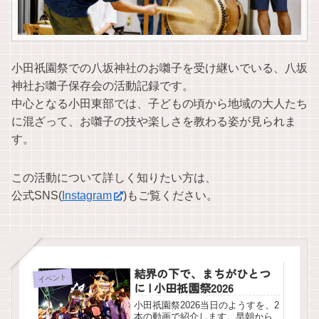
小田祇園祭での八坂神社のお囃子を受け継いでいる、八坂
神社お囃子保存会の活動記録です。
中心となる小田東部では、子どもの頃から地域の大人たち
に混ざって、お囃子の技や楽しさを教わる姿が見られま
す。
この活動について詳しく知りたい方は、
公式SNS(
Instagram
)もご覧ください。
結界の下で、まちがひとつ
イベント
に | 小田祇園祭2026
小田祇園祭2026当日のようすを、2
本の動画で紹介します。早朝から