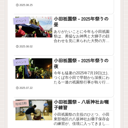
す。そのうち、十九夜万灯は30年
2025.08.25
ほど前に絶えてしまっていまし
た。これが八坂神社お囃子保存会
の方々により、2024年に囃子込
小田祇園祭 – 2025年祭りの
イベント
み...
昼
ありがたいことに今年も小田祇園
祭は、勇猛なお神輿と大獅子の顔
合わせを見に来られた大勢の方々
でにぎわいました。これらは夜に
2025.08.02
執り行われるので、小田祇園祭と
いえば夜の祭りのイメージが強い
小田祇園祭 – 2025年祭りの
かと思います。でもこの祭りには
イベント
もう一つ、脈々と受け継がれて
夜
い...
今年も猛暑の2025年7月19日(土)、
つくば市小田で早朝から深夜にわ
たる一連の祇園祭行事が執り行わ
れました。この記事ではクライマ
2025.07.22
ックスとなる、夜の様子をお伝え
します。(日中のシーンは次の記事
小田祇園祭 – 八坂神社お囃
をお楽しみにしてください。)大獅
地域活動
子とお神輿の顔合...
子練習
小田祇園祭の主役のひとつ、小田
東部地区の八坂神社お囃子保存会
の練習が、佳境に入ってきまし