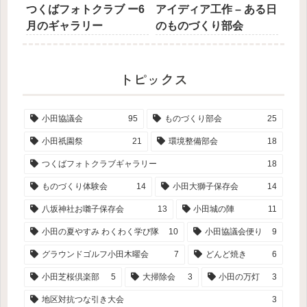
つくばフォトクラブ ー6
アイディア工作 – ある日
月のギャラリー
のものづくり部会
トピックス
小田協議会
95
ものづくり部会
25
小田祇園祭
21
環境整備部会
18
つくばフォトクラブギャラリー
18
ものづくり体験会
14
小田大獅子保存会
14
八坂神社お囃子保存会
13
小田城の陣
11
小田の夏やすみ わくわく学び隊
10
小田協議会便り
9
グラウンドゴルフ小田木曜会
7
どんど焼き
6
小田芝桜倶楽部
5
大掃除会
3
小田の万灯
3
地区対抗つな引き大会
3