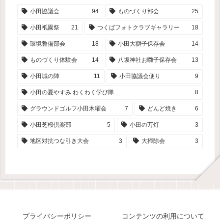
小田協議会
94
ものづくり部会
25
小田祇園祭
21
つくばフォトクラブギャラリー
18
環境整備部会
18
小田大獅子保存会
14
ものづくり体験会
14
八坂神社お囃子保存会
13
小田城の陣
11
小田協議会便り
9
小田の夏やすみ わくわく学び隊
8
グラウンドゴルフ小田木曜会
7
どんど焼き
6
小田芝桜倶楽部
5
小田の万灯
3
地区対抗つな引き大会
3
大掃除会
3
プライバシーポリシー
コンテンツの利用について