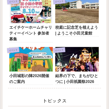
イベント
イベント
エイチケーホームチャリ
校庭に記念芝を植えよう
ティーイベント 参加者
| ようこそ小田児童館
募集
イベント
イベント
小田城彩の陣2026開催
結界の下で、まちがひと
のご案内
つに | 小田祇園祭2026
トピックス