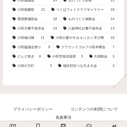
小田協議会
95
ものづくり部会
25
小田祇園祭
21
つくばフォトクラブギャラリー
18
環境整備部会
18
ものづくり体験会
14
小田大獅子保存会
14
八坂神社お囃子保存会
13
小田城の陣
11
小田の夏やすみ わくわく学び隊
10
小田協議会便り
9
グラウンドゴルフ小田木曜会
7
どんど焼き
6
小田芝桜倶楽部
5
大掃除会
3
小田の万灯
3
地区対抗つな引き大会
3
プライバシーポリシー
コンテンツの利用について
免責事項