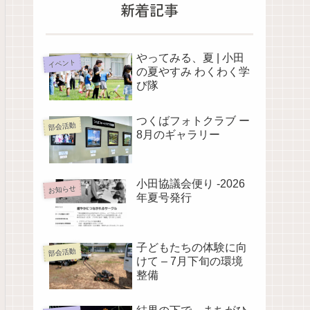
新着記事
やってみる、夏 | 小田
イベント
の夏やすみ わくわく学
び隊
つくばフォトクラブ ー
部会活動
8月のギャラリー
小田協議会便り -2026
お知らせ
年夏号発行
子どもたちの体験に向
部会活動
けて – 7月下旬の環境
整備