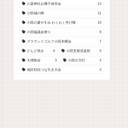
八坂神社お囃子保存会
13
小田城の陣
11
小田の夏やすみ わくわく学び隊
10
小田協議会便り
9
グラウンドゴルフ小田木曜会
7
どんど焼き
6
小田芝桜倶楽部
5
大掃除会
3
小田の万灯
3
地区対抗つな引き大会
3