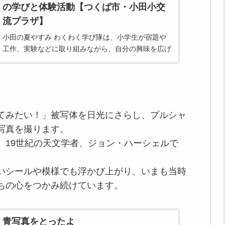
の学びと体験活動【つくば市・小田小交
流プラザ】
小田の夏やすみ わくわく学び隊は、小学生が宿題や
工作、実験などに取り組みながら、自分の興味を広げ
る夏休みの活動です。 地域のボランティアが見守
り、子どもたちの学びや体験を支えています。 活動
の様子や関連記事をご紹介します。
てみたい！」被写体を日光にさらし、プルシャ
写真を撮ります。
、19世紀の天文学者、ジョン・ハーシェルで
いシールや模様でも浮かび上がり、いまも当時
ちの心をつかみ続けています。
青写真をとったよ