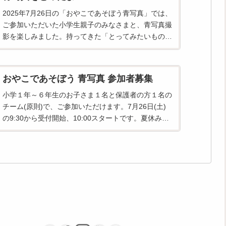
2025年7月26日の「おやこであそぼう青写真」では、
ご参加いただいた小学生親子のみなさまと、青写真撮
影を楽しみました。持ってきた「とってみたいもの」
を、自分のこだわりと発想で並べ変えたり重ねたりし
てセット完了！ギラギラした真夏の太陽も、こ...
おやこであそぼう 青写真 参加者募集
小学１年～６年生のお子さま１名と保護者の方１名の
チーム(原則)で、ご参加いただけます。7月26日(土)
の9:30から受付開始、10:00スタートです。夏休みの
ひととき、親子でものづくりに熱中しましょう！撮り
たいものは、各自お手持ちください。...