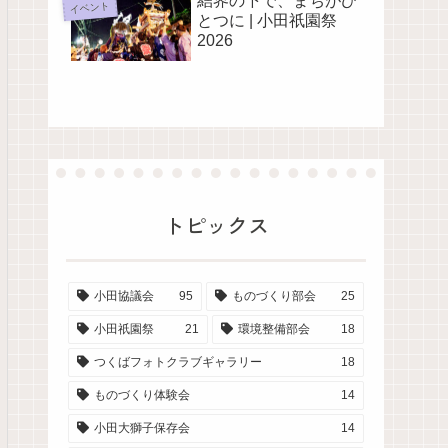
結界の下で、まちがひ
イベント
とつに | 小田祇園祭
2026
トピックス
小田協議会
95
ものづくり部会
25
小田祇園祭
21
環境整備部会
18
つくばフォトクラブギャラリー
18
ものづくり体験会
14
小田大獅子保存会
14