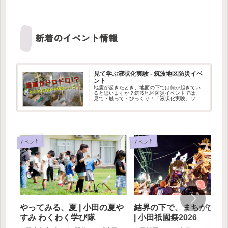
新着のイベント情報
見て学ぶ液状化実験 - 筑波地区防災イベ
ント
地震が起きたとき、地面の下では何が起きてい
ると思いますか？筑波地区防災イベントでは、
見て・触って・びっくり！「液状化実験」ワー
クショップを出展します。水を含んだ地面が、
まるでドロドロの液体のように変わる不思議な
現象を、実験で体験できます。筑...
イベント
イベント
やってみる、夏 | 小田の夏や
結界の下で、まちがひと
すみ わくわく学び隊
| 小田祇園祭2026