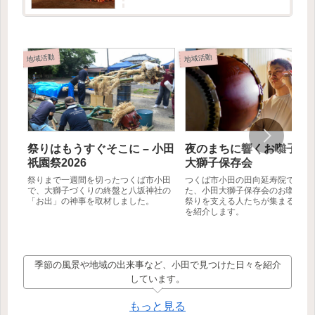
記事では創設者の方に取材をお受けいただけた
ので、そこで伺ったお...
地域活動
地域活動
祭りはもうすぐそこに – 小田
夜のまちに響くお囃子 – 
祇園祭2026
大獅子保存会
祭りまで一週間を切ったつくば市小田
つくば市小田の田向延寿院で行わ
で、大獅子づくりの終盤と八坂神社の
た、小田大獅子保存会のお囃子練
「お出」の神事を取材しました。
祭りを支える人たちが集まる夏の
を紹介します。
季節の風景や地域の出来事など、小田で見つけた日々を紹介
しています。
もっと見る