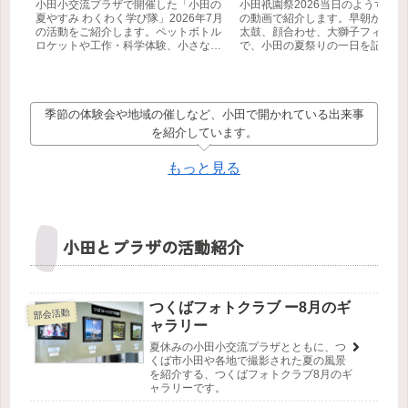
小田小交流プラザで開催した「小田の
小田祇園祭2026当日のようすを、
夏やすみ わくわく学び隊」2026年7月
の動画で紹介します。早朝からの
の活動をご紹介します。ペットボトル
太鼓、顔合わせ、大獅子フィナー
ロケットや工作・科学体験、小さな生
で、小田の夏祭りの一日を記録し
き物の観察など、自分で学び、工夫
た。
し、挑戦する子どもたちの様子を3本
の動画とともにお届けします。
季節の体験会や地域の催しなど、小田で開かれている出来事
を紹介しています。
もっと見る
小田とプラザの活動紹介
つくばフォトクラブ ー8月のギ
部会活動
ャラリー
夏休みの小田小交流プラザとともに、つ
くば市小田や各地で撮影された夏の風景
を紹介する、つくばフォトクラブ8月のギ
ャラリーです。