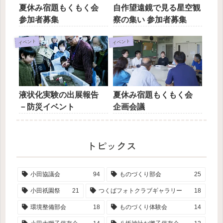
夏休み宿題もくもく会
自作望遠鏡で見る星空観
参加者募集
察の集い 参加者募集
イベント
イベント
液状化実験の出展報告
夏休み宿題もくもく会
－防災イベント
企画会議
トピックス
小田協議会
94
ものづくり部会
25
小田祇園祭
21
つくばフォトクラブギャラリー
18
環境整備部会
18
ものづくり体験会
14