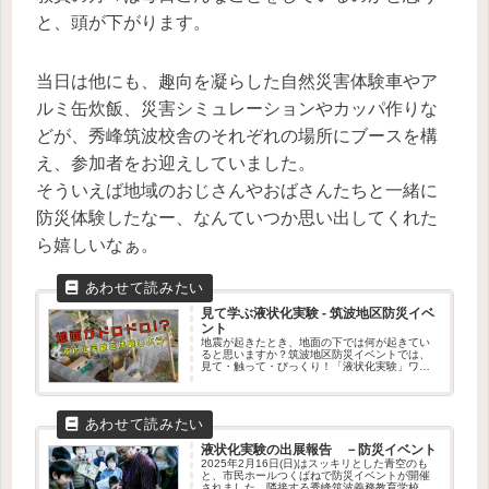
と、頭が下がります。
当日は他にも、趣向を凝らした自然災害体験車やア
ルミ缶炊飯、災害シミュレーションやカッパ作りな
どが、秀峰筑波校舎のそれぞれの場所にブースを構
え、参加者をお迎えしていました。
そういえば地域のおじさんやおばさんたちと一緒に
防災体験したなー、なんていつか思い出してくれた
ら嬉しいなぁ。
見て学ぶ液状化実験 - 筑波地区防災イベ
ント
地震が起きたとき、地面の下では何が起きてい
ると思いますか？筑波地区防災イベントでは、
見て・触って・びっくり！「液状化実験」ワー
クショップを出展します。水を含んだ地面が、
まるでドロドロの液体のように変わる不思議な
現象を、実験で体験できます。筑...
液状化実験の出展報告 －防災イベント
2025年2月16日(日)はスッキリとした青空のも
と、市民ホールつくばねで防災イベントが開催
されました。隣接する秀峰筑波義務教育学校の