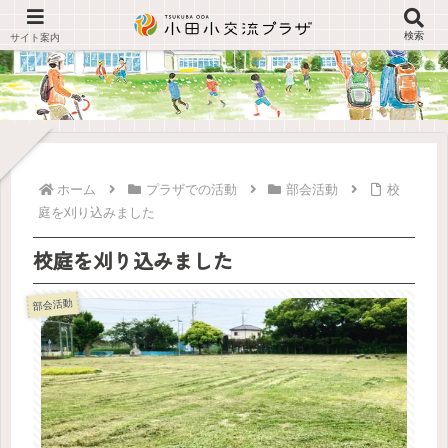
検索
ホーム
プラザでの活動
部会活動
校
庭を刈り込みました
校庭を刈り込みました
部会活動