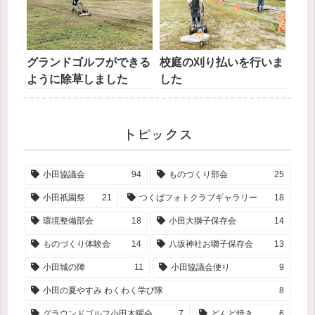
グランドゴルフができる
校庭の刈り払いを行いま
ように除草しました
した
トピックス
小田協議会
94
ものづくり部会
25
小田祇園祭
21
つくばフォトクラブギャラリー
18
環境整備部会
18
小田大獅子保存会
14
ものづくり体験会
14
八坂神社お囃子保存会
13
小田城の陣
11
小田協議会便り
9
小田の夏やすみ わくわく学び隊
8
グラウンドゴルフ小田木曜会
7
どんど焼き
6