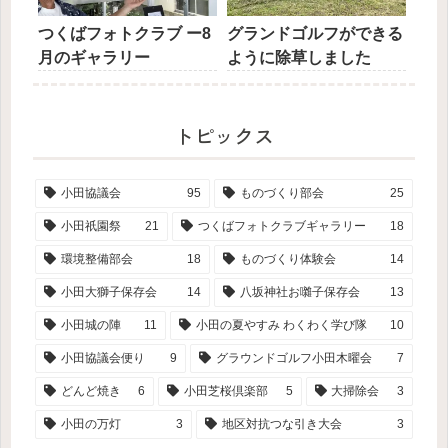
つくばフォトクラブ ー8
グランドゴルフができる
月のギャラリー
ように除草しました
トピックス
小田協議会
95
ものづくり部会
25
小田祇園祭
21
つくばフォトクラブギャラリー
18
環境整備部会
18
ものづくり体験会
14
小田大獅子保存会
14
八坂神社お囃子保存会
13
小田城の陣
11
小田の夏やすみ わくわく学び隊
10
小田協議会便り
9
グラウンドゴルフ小田木曜会
7
どんど焼き
6
小田芝桜倶楽部
5
大掃除会
3
小田の万灯
3
地区対抗つな引き大会
3