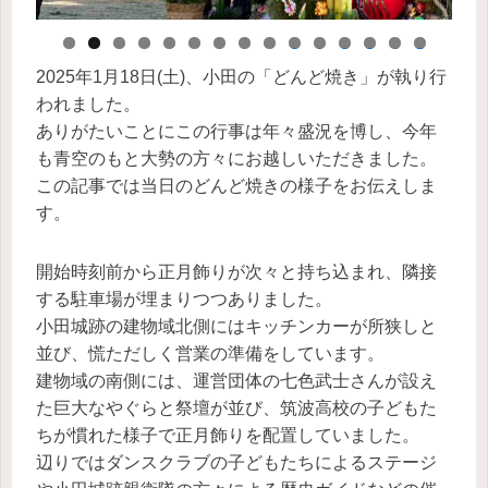
0
1
2
3
4
5
2025年1月18日(土)、小田の「どんど焼き」が執り行
われました。
ありがたいことにこの行事は年々盛況を博し、今年
も青空のもと大勢の方々にお越しいただきました。
この記事では当日のどんど焼きの様子をお伝えしま
す。
開始時刻前から正月飾りが次々と持ち込まれ、隣接
する駐車場が埋まりつつありました。
小田城跡の建物域北側にはキッチンカーが所狭しと
並び、慌ただしく営業の準備をしています。
建物域の南側には、運営団体の七色武士さんが設え
た巨大なやぐらと祭壇が並び、筑波高校の子どもた
ちが慣れた様子で正月飾りを配置していました。
辺りではダンスクラブの子どもたちによるステージ