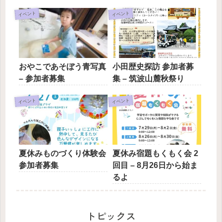
イベント
イベント
おやこであそぼう青写真
小田歴史探訪 参加者募
– 参加者募集
集 – 筑波山麓秋祭り
イベント
イベント
夏休みものづくり体験会
夏休み宿題もくもく会 2
参加者募集
回目 – 8月26日から始ま
るよ
トピックス