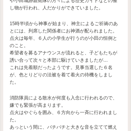
や小田城跡親衛隊の方々による歴史ガイドなどの催
し物が行われ、人だかりができていました。
15時半頃から神事が始まり、神主によるご祈祷のあ
とには、列席した関係者にお神酒が配られました。
点火は毎年、６人の小学生が行うのが小田の恒例と
のこと。
希望者を募るアナウンスが流れると、子どもたちが
誘い合って次々と本部に駆けていきましたが…
これは先着順だったようです。見事当選した６名
が、色とりどりの法被を着て着火の待機をしまし
た。
消防隊員による散水が何度も入念に行われるので、
嫌でも緊張が高まります。
点火はやぐらを囲み、６方向から一斉に行われまし
た。
あっという間に、バチバチと大きな音を立てて燃え