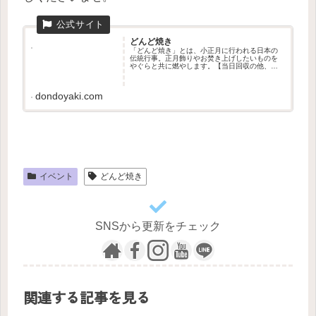
どんど焼き
「どんど焼き」とは、小正月に行われる日本の
伝統行事。正月飾りやお焚き上げしたいものを
やぐらと共に燃やします。【当日回収の他、品
物を郵送でも送れます】※年中回収可
dondoyaki.com
イベント
どんど焼き
SNSから更新をチェック
関連する記事を見る