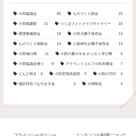
小田協議会
95
ものづくり部会
25
小田祇園祭
21
つくばフォトクラブギャラリー
18
環境整備部会
18
小田大獅子保存会
14
ものづくり体験会
14
八坂神社お囃子保存会
13
小田城の陣
11
小田の夏やすみ わくわく学び隊
9
小田協議会便り
9
グラウンドゴルフ小田木曜会
7
どんど焼き
6
小田芝桜倶楽部
5
小田の万灯
3
地区対抗つな引き大会
3
大掃除会
3
プライバシーポリシー
コンテンツの利用について