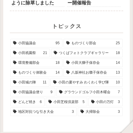
ように除草しました
ー開催報告
トピックス
小田協議会
95
ものづくり部会
25
小田祇園祭
21
つくばフォトクラブギャラリー
18
環境整備部会
18
小田大獅子保存会
14
ものづくり体験会
14
八坂神社お囃子保存会
13
小田城の陣
11
小田の夏やすみ わくわく学び隊
10
小田協議会便り
9
グラウンドゴルフ小田木曜会
7
どんど焼き
6
小田芝桜倶楽部
5
小田の万灯
3
地区対抗つな引き大会
3
大掃除会
3