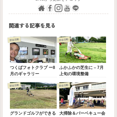
関連する記事を見る
部会活動
部会活動
つくばフォトクラブ ー8
ふかふかの芝生に – 7月
月のギャラリー
上旬の環境整備
部会活動
部会活動
グランドゴルフができる
大掃除＆バーベキュー会