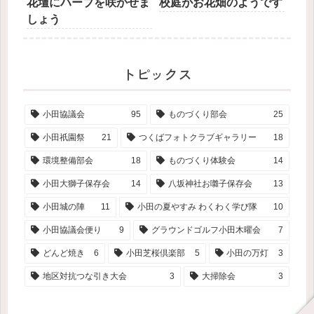
花壇にハーブを咲かせま
校庭がお花畑のようです
しょう
トピックス
小田協議会
95
ものづくり部会
25
小田祇園祭
21
つくばフォトクラブギャラリー
18
環境整備部会
18
ものづくり体験会
14
小田大獅子保存会
14
八坂神社お囃子保存会
13
小田城の陣
11
小田の夏やすみ わくわく学び隊
10
小田協議会便り
9
グラウンドゴルフ小田木曜会
7
どんど焼き
6
小田芝桜倶楽部
5
小田の万灯
3
地区対抗つな引き大会
3
大掃除会
3