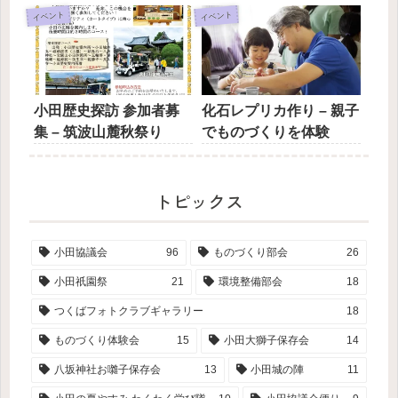
イベント
イベント
小田歴史探訪 参加者募
化石レプリカ作り – 親子
集 – 筑波山麓秋祭り
でものづくりを体験
トピックス
小田協議会
96
ものづくり部会
26
小田祇園祭
21
環境整備部会
18
つくばフォトクラブギャラリー
18
ものづくり体験会
15
小田大獅子保存会
14
八坂神社お囃子保存会
13
小田城の陣
11