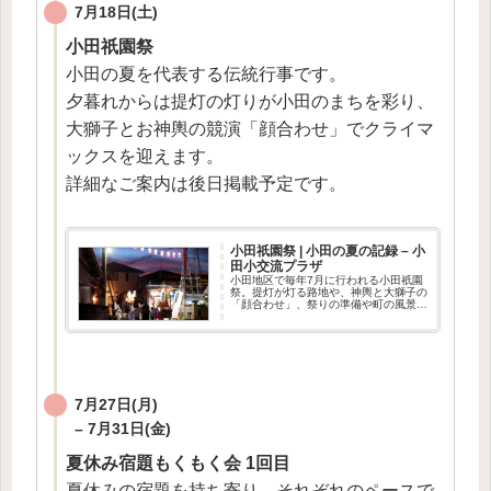
7月18日(土)
小田祇園祭
小田の夏を代表する伝統行事です。
夕暮れからは提灯の灯りが小田のまちを彩り、
大獅子とお神輿の競演「顔合わせ」でクライマ
ックスを迎えます。
詳細なご案内は後日掲載予定です。
小田祇園祭 | 小田の夏の記録 – 小
田小交流プラザ
小田地区で毎年7月に行われる小田祇園
祭。提灯が灯る路地や、神輿と大獅子の
「顔合わせ」、祭りの準備や町の風景な
ど、小田の夏の記録をまとめています。
7月27日(月)
– 7月31日(金)
夏休み宿題もくもく会 1回目
夏休みの宿題を持ち寄り、それぞれのペースで