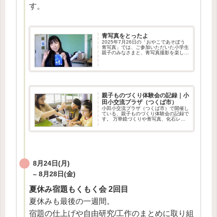
す。
青写真をとったよ
2025年7月26日の「おやこであそぼう
青写真」では、ご参加いただいた小学生
親子のみなさまと、青写真撮影を楽しみ
ました。持ってきた「とってみたいも
の」を、自分のこだわりと発想で並べ変
えたり重ねたりしてセット完了！ギラギ
ラした真夏の太陽も、こ...
親子ものづくり体験会の記録｜小
田小交流プラザ（つくば市）
小田小交流プラザ（つくば市）で開催し
ている、親子ものづくり体験会の記録で
す。 万華鏡づくりや青写真、化石レプ
リカづくりなど、子どもたちが夢中にな
った体験会の様子をご紹介しています。
8月24日(月)
– 8月28日(金)
夏休み宿題もくもく会 2回目
夏休みも最後の一週間。
宿題の仕上げや自由研究/工作のまとめに取り組