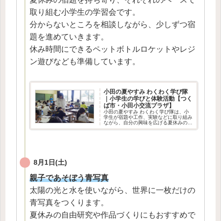
取り組む小学生の学習会です。
分からないところを相談しながら、少しずつ宿
題を進めていきます。
休み時間にできるペットボトルロケットやレジ
ン遊びなども準備しています。
小田の夏やすみ わくわく学び隊
｜小学生の学びと体験活動【つく
ば市・小田小交流プラザ】
小田の夏やすみ わくわく学び隊は、小
学生が宿題や工作、実験などに取り組み
ながら、自分の興味を広げる夏休みの活
動です。 地域のボランティアが見守
り、子どもたちの学びや体験を支えてい
ます。 活動の様子や関連記事をご紹介
します。
8月1日(土)
親子であそぼう青写真
太陽の光と水を使いながら、世界に一枚だけの
青写真をつくります。
夏休みの自由研究や作品づくりにもおすすめで