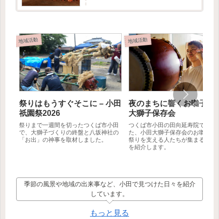
記事では創設者の方に取材をお受けいただけた
ので、そこで伺ったお...
地域活動
地域活動
祭りはもうすぐそこに – 小田
夜のまちに響くお囃子 – 
祇園祭2026
大獅子保存会
祭りまで一週間を切ったつくば市小田
つくば市小田の田向延寿院で行わ
で、大獅子づくりの終盤と八坂神社の
た、小田大獅子保存会のお囃子練
「お出」の神事を取材しました。
祭りを支える人たちが集まる夏の
を紹介します。
季節の風景や地域の出来事など、小田で見つけた日々を紹介
しています。
もっと見る