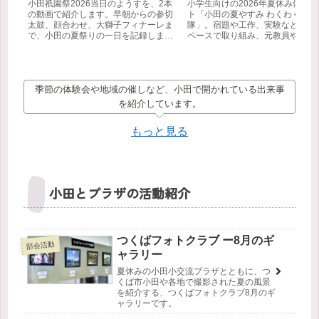
小田祇園祭2026当日のようすを、2本
小学生向けの2026年夏休み体験
の動画で紹介します。早朝からの参切
ト「小田の夏やすみ わくわく学び
太鼓、顔合わせ、大獅子フィナーレま
隊」。宿題や工作、実験などに自
で、小田の夏祭りの一日を記録しまし
ペースで取り組み、元教員や筑波
た。
生などの地域ボランティアと一緒
びを深めます。参加無料・事前申
制。【つくば市】
季節の体験会や地域の催しなど、小田で開かれている出来事
を紹介しています。
もっと見る
小田とプラザの活動紹介
つくばフォトクラブ ー8月のギ
部会活動
ャラリー
夏休みの小田小交流プラザとともに、つ
くば市小田や各地で撮影された夏の風景
を紹介する、つくばフォトクラブ8月のギ
ャラリーです。