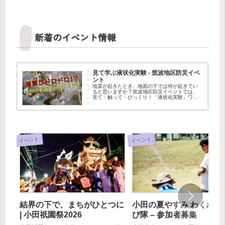
新着のイベント情報
見て学ぶ液状化実験 - 筑波地区防災イベ
ント
地震が起きたとき、地面の下では何が起きてい
ると思いますか？筑波地区防災イベントでは、
見て・触って・びっくり！「液状化実験」ワー
クショップを出展します。水を含んだ地面が、
まるでドロドロの液体のように変わる不思議な
現象を、実験で体験できます。筑...
イベント
イベント
結界の下で、まちがひとつに
小田の夏やすみ わくわく
| 小田祇園祭2026
び隊 – 参加者募集