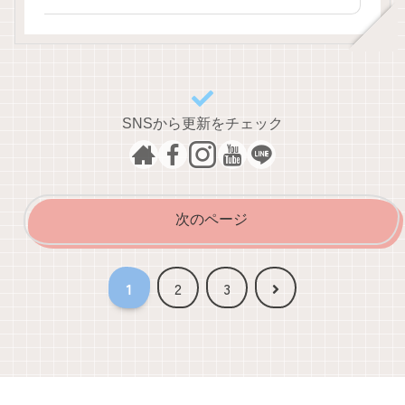
SNSから更新をチェック
次のページ
次
1
2
3
へ