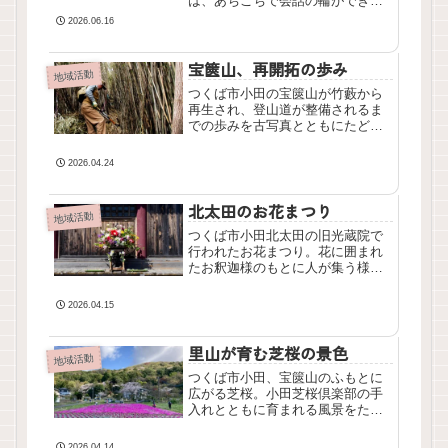
は、あちこちで会話の輪ができて
いました。この日は、小田祇園祭
2026.06.16
の結界「統示（とうじ）」を張る
日。竹を切り出し、鳥居や辻など
宝篋山、再開拓の歩み
に結界を張りながら、町は少しず
地域活動
つ祭りの風景へと変わっていきま
つくば市小田の宝篋山が竹藪から
す。5年に1度の当前(とうめ)。習わ
再生され、登山道が整備されるま
しを思い出しながら作業を進める
での歩みを古写真とともにたどり
人たちの姿を訪ねました。
ます。
2026.04.24
北太田のお花まつり
地域活動
つくば市小田北太田の旧光蔵院で
行われたお花まつり。花に囲まれ
たお釈迦様のもとに人が集う様子
を紹介します。
2026.04.15
里山が育む芝桜の景色
地域活動
つくば市小田、宝篋山のふもとに
広がる芝桜。小田芝桜倶楽部の手
入れとともに育まれる風景をたど
ります。
2026.04.14