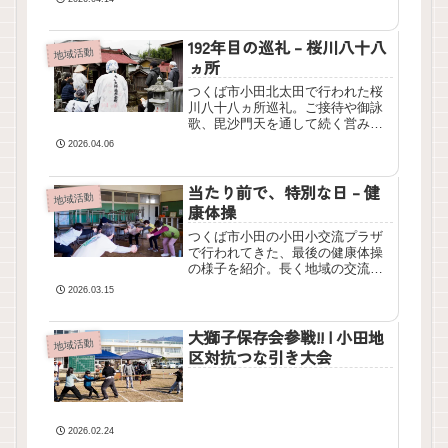
192年目の巡礼 – 桜川八十八
地域活動
ヵ所
つくば市小田北太田で行われた桜
川八十八ヵ所巡礼。ご接待や御詠
歌、毘沙門天を通して続く営みを
記録
2026.04.06
当たり前で、特別な日 – 健
地域活動
康体操
つくば市小田の小田小交流プラザ
で行われてきた、最後の健康体操
の様子を紹介。長く地域の交流の
中心的存在として「縁側の代わ
2026.03.15
り」を担われてきました。
大獅子保存会参戦!! | 小田地
地域活動
区対抗つな引き大会
2026.02.24