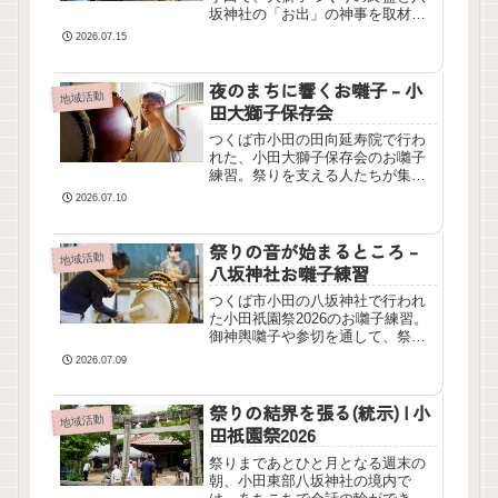
坂神社の「お出」の神事を取材し
ました。
2026.07.15
夜のまちに響くお囃子 – 小
地域活動
田大獅子保存会
つくば市小田の田向延寿院で行わ
れた、小田大獅子保存会のお囃子
練習。祭りを支える人たちが集ま
る夏の風景を紹介します。
2026.07.10
祭りの音が始まるところ –
地域活動
八坂神社お囃子練習
つくば市小田の八坂神社で行われ
た小田祇園祭2026のお囃子練習。
御神輿囃子や参切を通して、祭り
を支える音の役割や練習の様子を
2026.07.09
紹介します。
祭りの結界を張る(統示) | 小
地域活動
田祇園祭2026
祭りまであとひと月となる週末の
朝、小田東部八坂神社の境内で