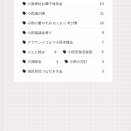
八坂神社お囃子保存会
13
小田城の陣
11
小田の夏やすみ わくわく学び隊
10
小田協議会便り
9
グラウンドゴルフ小田木曜会
7
どんど焼き
6
小田芝桜倶楽部
5
大掃除会
3
小田の万灯
3
地区対抗つな引き大会
3