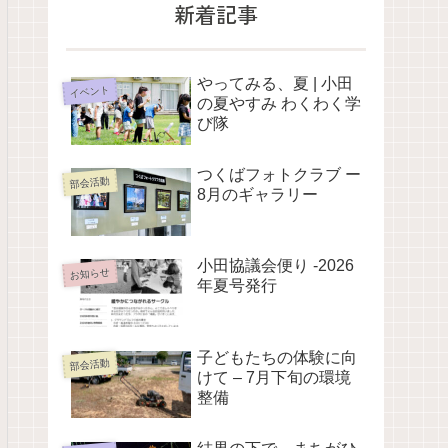
新着記事
やってみる、夏 | 小田
イベント
の夏やすみ わくわく学
び隊
つくばフォトクラブ ー
部会活動
8月のギャラリー
小田協議会便り -2026
お知らせ
年夏号発行
子どもたちの体験に向
部会活動
けて – 7月下旬の環境
整備