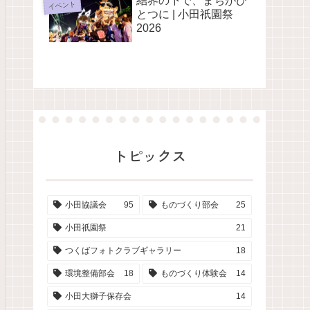
結界の下で、まちがひ
イベント
とつに | 小田祇園祭
2026
トピックス
小田協議会
95
ものづくり部会
25
小田祇園祭
21
つくばフォトクラブギャラリー
18
環境整備部会
18
ものづくり体験会
14
小田大獅子保存会
14