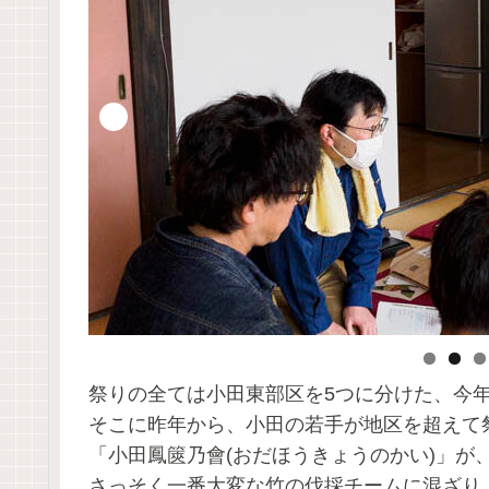
祭りの全ては小田東部区を5つに分けた、今年
そこに昨年から、小田の若手が地区を超えて
「小田鳳篋乃會(おだほうきょうのかい)」が
さっそく一番大変な竹の伐採チームに混ざり