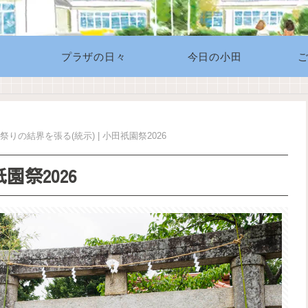
プラザの日々
今日の小田
祭りの結界を張る(統示) | 小田祇園祭2026
園祭2026