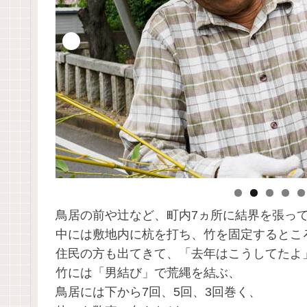
鳥居の前や辻など、町内7ヵ所に結界を張っ
中には敷地内に杭を打ち、竹を固定するとこ
住民の方も出てきて、「去年はこうしてたよ
竹には「男結び」で荒縄を結ぶ、
鳥居には下から7回、5回、3回巻く、