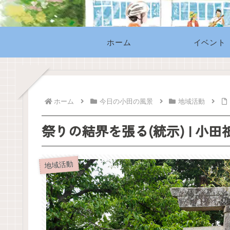
ホーム
イベント
ホーム
今日の小田の風景
地域活動
祭りの結界を張る(統示) | 小田祇
地域活動