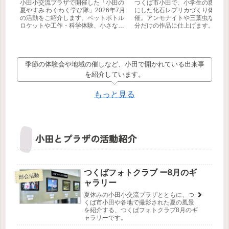
小田小交流プラザで開催した「小田の
つくば市小田で、小学生の親子を
夏やすみ わくわく学び隊」2026年7月
にした化石レプリカづくり体験会
の活動をご紹介します。ペットボトル
催。アンモナイトや三葉虫などを
ロケットや工作・科学体験、小さな生
分だけの作品に仕上げます。
き物の観察など、自分で学び、工夫
し、挑戦する子どもたちの様子を3本
の動画とともにお届けします。
季節の体験会や地域の催しなど、小田で開かれている出来事
を紹介しています。
もっと見る
小田とプラザの活動紹介
つくばフォトクラブ ー8月のギ
部会活動
ャラリー
夏休みの小田小交流プラザとともに、つ
くば市小田や各地で撮影された夏の風景
を紹介する、つくばフォトクラブ8月のギ
ャラリーです。