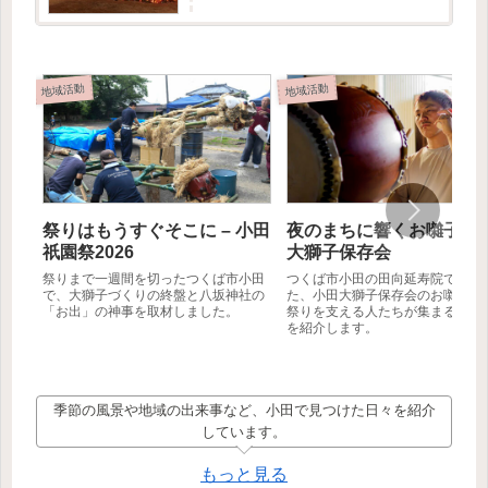
記事では創設者の方に取材をお受けいただけた
ので、そこで伺ったお...
地域活動
地域活動
祭りはもうすぐそこに – 小田
夜のまちに響くお囃子 – 
祇園祭2026
大獅子保存会
祭りまで一週間を切ったつくば市小田
つくば市小田の田向延寿院で行わ
で、大獅子づくりの終盤と八坂神社の
た、小田大獅子保存会のお囃子練
「お出」の神事を取材しました。
祭りを支える人たちが集まる夏の
を紹介します。
季節の風景や地域の出来事など、小田で見つけた日々を紹介
しています。
もっと見る