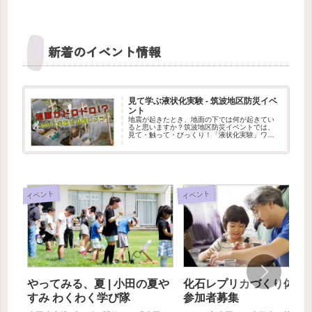
新着のイベント情報
見て学ぶ液状化実験 - 筑波地区防災イベ
ント
地震が起きたとき、地面の下では何が起きてい
ると思いますか？筑波地区防災イベントでは、
見て・触って・びっくり！「液状化実験」ワー
クショップを出展します。水を含んだ地面が、
まるでドロドロの液体のように変わる不思議な
現象を、実験で体験できます。筑...
イベント
イベント
やってみる、夏 | 小田の夏や
化石レプリカづくり体験会
すみ わくわく学び隊
参加者募集