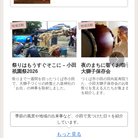
記事では創設者の方に取材をお受けいただけた
ので、そこで伺ったお...
地域活動
地域活動
祭りはもうすぐそこに – 小田
夜のまちに響くお囃子 – 
祇園祭2026
大獅子保存会
祭りまで一週間を切ったつくば市小田
つくば市小田の田向延寿院で行わ
で、大獅子づくりの終盤と八坂神社の
た、小田大獅子保存会のお囃子練
「お出」の神事を取材しました。
祭りを支える人たちが集まる夏の
を紹介します。
季節の風景や地域の出来事など、小田で見つけた日々を紹介
しています。
もっと見る