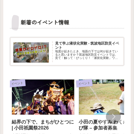
新着のイベント情報
見て学ぶ液状化実験 - 筑波地区防災イベ
ント
地震が起きたとき、地面の下では何が起きてい
ると思いますか？筑波地区防災イベントでは、
見て・触って・びっくり！「液状化実験」ワー
クショップを出展します。水を含んだ地面が、
まるでドロドロの液体のように変わる不思議な
現象を、実験で体験できます。筑...
イベント
イベント
結界の下で、まちがひとつに
小田の夏やすみ わくわく
| 小田祇園祭2026
び隊 – 参加者募集