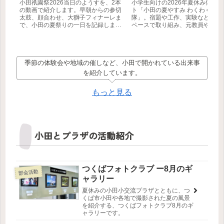
小田祇園祭2026当日のようすを、2本
小学生向けの2026年夏休み体験
の動画で紹介します。早朝からの参切
ト「小田の夏やすみ わくわく学び
太鼓、顔合わせ、大獅子フィナーレま
隊」。宿題や工作、実験などに自
で、小田の夏祭りの一日を記録しまし
ペースで取り組み、元教員や筑波
た。
生などの地域ボランティアと一緒
びを深めます。参加無料・事前申
制。【つくば市】
季節の体験会や地域の催しなど、小田で開かれている出来事
を紹介しています。
もっと見る
小田とプラザの活動紹介
つくばフォトクラブ ー8月のギ
部会活動
ャラリー
夏休みの小田小交流プラザとともに、つ
くば市小田や各地で撮影された夏の風景
を紹介する、つくばフォトクラブ8月のギ
ャラリーです。