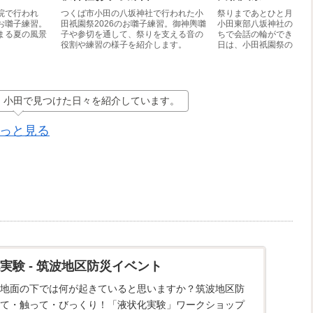
院で行われ
つくば市小田の八坂神社で行われた小
祭りまであとひと月とな
お囃子練習。
田祇園祭2026のお囃子練習。御神輿囃
小田東部八坂神社の境内
まる夏の風景
子や参切を通して、祭りを支える音の
ちで会話の輪ができてい
役割や練習の様子を紹介します。
日は、小田祇園祭の結界
じ）」を張る日。竹を切
や辻などに結界を張りな
しずつ祭りの風景へと変
す。5年に1度の当前(と
を思い出しながら作業を
、小田で見つけた日々を紹介しています。
の姿を訪ねました。
っと見る
実験 - 筑波地区防災イベント
地面の下では何が起きていると思いますか？筑波地区防
て・触って・びっくり！「液状化実験」ワークショップ