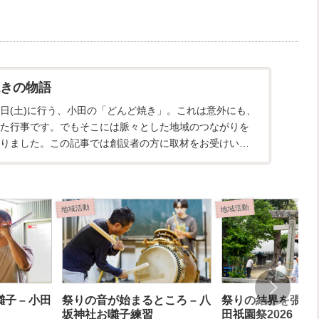
きの物語
18日(土)に行う、小田の「どんど焼き」。これは意外にも、
た行事です。でもそこには脈々とした地域のつながりを
りました。この記事では創設者の方に取材をお受けいた
ったお...
地域活動
地域活動
子 – 小田
祭りの音が始まるところ – 八
祭りの結界を張る(統示
坂神社お囃子練習
田祇園祭2026