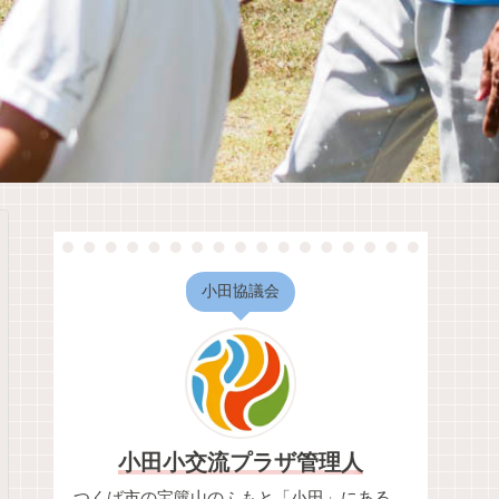
小田協議会
小田小交流プラザ管理人
つくば市の宝篋山のふもと「小田」にある、