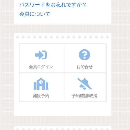
パスワードをお忘れですか？
会員について
イベント
イベント
会員ログイン
お問合せ
 ～水鉄砲
おやこであそぼう青写真 – 参
小田の夏が始まる |
内
加者募集
祭2026
歴史ひろばで
太陽の光と水を使って、世界に一枚だ
茨城県つくば市小田地区
～水鉄砲合戦
けの青写真をつくります。親子で楽し
る小田祇園祭。2026年は7
バトルや御城
む夏の作品づくり体験です。自由研究
に開催されます。お神輿
にも、夏休みの思い出づくりにもおす
行、顔合わせ、宮入りな
施設予約
予約確認/取消
すめ。小田小交流プラザ（つくば市）
の風景をご紹介します。
で開催します。