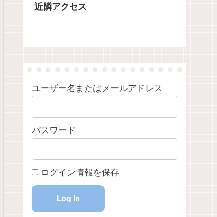
近隣アクセス
る週末の朝、
つくば市小田の棚田で田植えの季節を
つくば市小田の宝篋山が
では、あちこ
迎えました。沢水が流れる田に青空と
され、登山道が整備され
ました。この
新緑が映り、夏の始まりを感じます。
を古写真とともにたどり
「統示（とう
り出し、鳥居
がら、町は少
わっていきま
うめ)。習わし
進める人たち
ユーザー名またはメールアドレス
パスワード
ログイン情報を保存