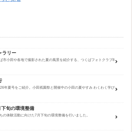
ャラリー
ば市小田や各地で撮影された夏の風景を紹介する、つくばフォトクラブ8
行
26年夏号をご紹介。小田祇園祭と開催中の小田の夏やすみ わくわく学び
7月下旬の環境整備
ちの体験活動に向けた7月下旬の環境整備を行いました。