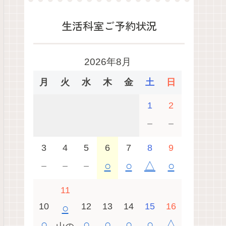
生活科室ご予約状況
2026年8月
月
火
水
木
金
土
日
1
2
－
－
3
4
5
6
7
8
9
－
－
－
○
○
△
○
11
10
12
13
14
15
16
○
○
○
○
○
○
△