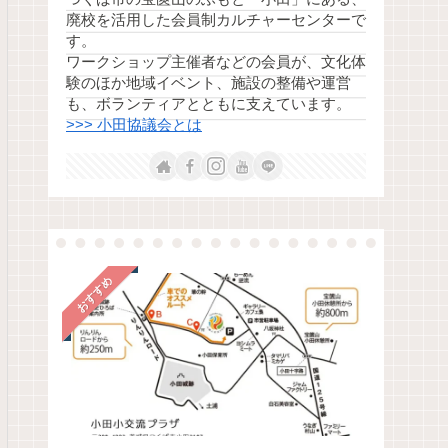
廃校を活用した会員制カルチャーセンターで
す。
ワークショップ主催者などの会員が、文化体
験のほか地域イベント、施設の整備や運営
も、ボランティアとともに支えています。
>>> 小田協議会とは
おすすめ
小田の風景
地域活動
) | 小
田植えの季節 – 小田の棚田の
宝篋山、再開拓の
風景