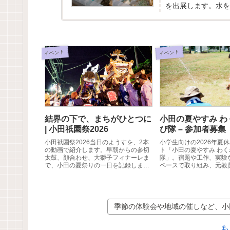
を出展します。水を
思議な現象を、実験で
イベント
イベント
結界の下で、まちがひとつに
小田の夏やすみ わ
| 小田祇園祭2026
び隊 – 参加者募集
小田祇園祭2026当日のようすを、2本
小学生向けの2026年夏
の動画で紹介します。早朝からの参切
ト「小田の夏やすみ わ
太鼓、顔合わせ、大獅子フィナーレま
隊」。宿題や工作、実験
で、小田の夏祭りの一日を記録しまし
ペースで取り組み、元教
た。
生などの地域ボランティ
びを深めます。参加無料
制。【つくば市】
季節の体験会や地域の催しなど、小
も