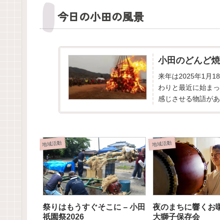
今日の小田の風景
小田のどんど焼
来年は2025年1月
わりと最近に始まっ
感じさせる物語があ
だけたので、そこで伺
地域活動
地域活動
祭りはもうすぐそこに – 小田
夜のまちに響くお囃
祇園祭2026
大獅子保存会