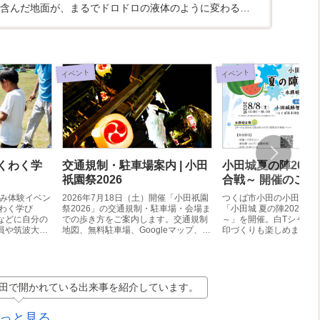
含んだ地面が、まるでドロドロの液体のように変わる不
体験できます。筑...
イベント
イベント
くわく学
交通規制・駐車場案内 | 小田
小田城夏の陣2026
祇園祭2026
合戦～ 開催のご案
休み体験イベン
2026年7月18日（土）開催「小田祇園
つくば市小田の小田城跡
くわく学び
祭2026」の交通規制・駐車場・会場ま
「小田城 夏の陣2026 
などに自分の
での歩き方をご案内します。交通規制
～」を開催。白Tシャツ
員や筑波大学
地図、無料駐車場、Googleマップ、会
印づくりも楽しめます。
アと一緒に学
場案内を掲載しています。
・事前申込
田で開かれている出来事を紹介しています。
っと見る