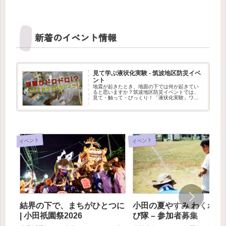
新着のイベント情報
見て学ぶ液状化実験 - 筑波地区防災イベ
ント
地震が起きたとき、地面の下では何が起きてい
ると思いますか？筑波地区防災イベントでは、
見て・触って・びっくり！「液状化実験」ワー
クショップを出展します。水を含んだ地面が、
まるでドロドロの液体のように変わる不思議な
現象を、実験で体験できます。筑...
イベント
イベント
結界の下で、まちがひとつに
小田の夏やすみ わくわく
| 小田祇園祭2026
び隊 – 参加者募集