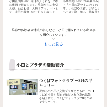
小田祇園祭2026当日のようすを、2本
小学生向けの2026年夏休み体験
の動画で紹介します。早朝からの参切
ト「小田の夏やすみ わくわく学び
太鼓、顔合わせ、大獅子フィナーレま
隊」。宿題や工作、実験などに自
で、小田の夏祭りの一日を記録しまし
ペースで取り組み、元教員や筑波
た。
生などの地域ボランティアと一緒
びを深めます。参加無料・事前申
制。【つくば市】
季節の体験会や地域の催しなど、小田で開かれている出来事
を紹介しています。
もっと見る
小田とプラザの活動紹介
つくばフォトクラブ ー8月のギ
部会活動
ャラリー
夏休みの小田小交流プラザとともに、つ
くば市小田や各地で撮影された夏の風景
を紹介する、つくばフォトクラブ8月のギ
ャラリーです。