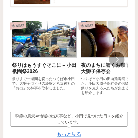
記事では創設者の方に取材をお受けいただけた
ので、そこで伺ったお...
地域活動
地域活動
祭りはもうすぐそこに – 小田
夜のまちに響くお囃子 – 
祇園祭2026
大獅子保存会
祭りまで一週間を切ったつくば市小田
つくば市小田の田向延寿院で行わ
で、大獅子づくりの終盤と八坂神社の
た、小田大獅子保存会のお囃子練
「お出」の神事を取材しました。
祭りを支える人たちが集まる夏の
を紹介します。
季節の風景や地域の出来事など、小田で見つけた日々を紹介
しています。
もっと見る