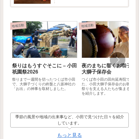
記事では創設者の方に取材をお受けいただけた
ので、そこで伺ったお...
地域活動
地域活動
祭りはもうすぐそこに – 小田
夜のまちに響くお囃子 – 
祇園祭2026
大獅子保存会
祭りまで一週間を切ったつくば市小田
つくば市小田の田向延寿院で行わ
で、大獅子づくりの終盤と八坂神社の
た、小田大獅子保存会のお囃子練
「お出」の神事を取材しました。
祭りを支える人たちが集まる夏の
を紹介します。
季節の風景や地域の出来事など、小田で見つけた日々を紹介
しています。
もっと見る