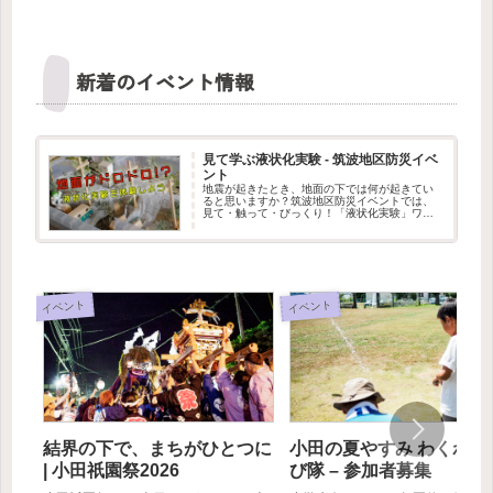
新着のイベント情報
見て学ぶ液状化実験 - 筑波地区防災イベ
ント
地震が起きたとき、地面の下では何が起きてい
ると思いますか？筑波地区防災イベントでは、
見て・触って・びっくり！「液状化実験」ワー
クショップを出展します。水を含んだ地面が、
まるでドロドロの液体のように変わる不思議な
現象を、実験で体験できます。筑...
イベント
イベント
結界の下で、まちがひとつに
小田の夏やすみ わくわく
| 小田祇園祭2026
び隊 – 参加者募集