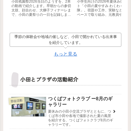
小田祇園祭2026当日のようすを、2本
小学生向けの2026年夏休み体験
の動画で紹介します。早朝からの参切
ト「小田の夏やすみ わくわく学び
太鼓、顔合わせ、大獅子フィナーレま
隊」。宿題や工作、実験などに自
で、小田の夏祭りの一日を記録しまし
ペースで取り組み、元教員や筑波
た。
生などの地域ボランティアと一緒
びを深めます。参加無料・事前申
制。【つくば市】
季節の体験会や地域の催しなど、小田で開かれている出来事
を紹介しています。
もっと見る
小田とプラザの活動紹介
つくばフォトクラブ ー8月のギ
部会活動
ャラリー
夏休みの小田小交流プラザとともに、つ
くば市小田や各地で撮影された夏の風景
を紹介する、つくばフォトクラブ8月のギ
ャラリーです。