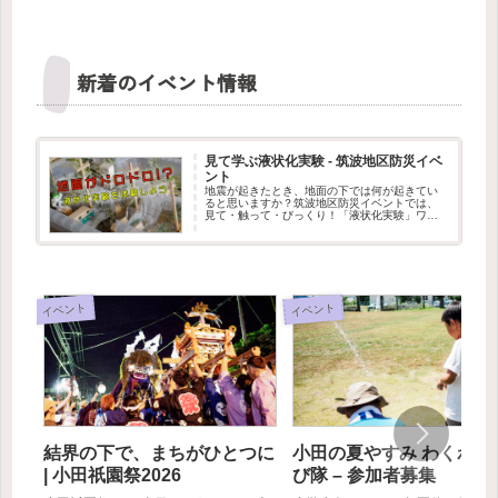
新着のイベント情報
見て学ぶ液状化実験 - 筑波地区防災イベ
ント
地震が起きたとき、地面の下では何が起きてい
ると思いますか？筑波地区防災イベントでは、
見て・触って・びっくり！「液状化実験」ワー
クショップを出展します。水を含んだ地面が、
まるでドロドロの液体のように変わる不思議な
現象を、実験で体験できます。筑...
イベント
イベント
結界の下で、まちがひとつに
小田の夏やすみ わくわく
| 小田祇園祭2026
び隊 – 参加者募集