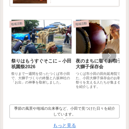
記事では創設者の方に取材をお受けいただけた
ので、そこで伺ったお...
地域活動
地域活動
祭りはもうすぐそこに – 小田
夜のまちに響くお囃子 – 
祇園祭2026
大獅子保存会
祭りまで一週間を切ったつくば市小田
つくば市小田の田向延寿院で行わ
で、大獅子づくりの終盤と八坂神社の
た、小田大獅子保存会のお囃子練
「お出」の神事を取材しました。
祭りを支える人たちが集まる夏の
を紹介します。
季節の風景や地域の出来事など、小田で見つけた日々を紹介
しています。
もっと見る