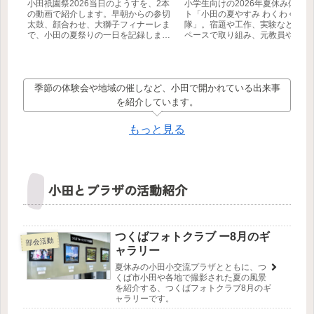
小田祇園祭2026当日のようすを、2本
小学生向けの2026年夏休み体験
の動画で紹介します。早朝からの参切
ト「小田の夏やすみ わくわく学び
太鼓、顔合わせ、大獅子フィナーレま
隊」。宿題や工作、実験などに自
で、小田の夏祭りの一日を記録しまし
ペースで取り組み、元教員や筑波
た。
生などの地域ボランティアと一緒
びを深めます。参加無料・事前申
制。【つくば市】
季節の体験会や地域の催しなど、小田で開かれている出来事
を紹介しています。
もっと見る
小田とプラザの活動紹介
つくばフォトクラブ ー8月のギ
部会活動
ャラリー
夏休みの小田小交流プラザとともに、つ
くば市小田や各地で撮影された夏の風景
を紹介する、つくばフォトクラブ8月のギ
ャラリーです。