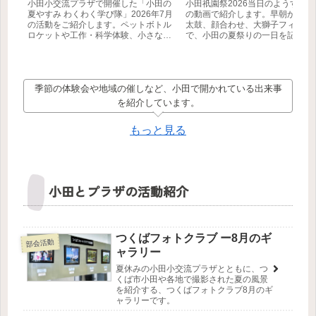
小田小交流プラザで開催した「小田の
小田祇園祭2026当日のようすを、
夏やすみ わくわく学び隊」2026年7月
の動画で紹介します。早朝からの
の活動をご紹介します。ペットボトル
太鼓、顔合わせ、大獅子フィナー
ロケットや工作・科学体験、小さな生
で、小田の夏祭りの一日を記録し
き物の観察など、自分で学び、工夫
た。
し、挑戦する子どもたちの様子を3本
の動画とともにお届けします。
季節の体験会や地域の催しなど、小田で開かれている出来事
を紹介しています。
もっと見る
小田とプラザの活動紹介
つくばフォトクラブ ー8月のギ
部会活動
ャラリー
夏休みの小田小交流プラザとともに、つ
くば市小田や各地で撮影された夏の風景
を紹介する、つくばフォトクラブ8月のギ
ャラリーです。