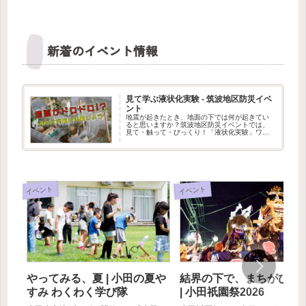
新着のイベント情報
見て学ぶ液状化実験 - 筑波地区防災イベ
ント
地震が起きたとき、地面の下では何が起きてい
ると思いますか？筑波地区防災イベントでは、
見て・触って・びっくり！「液状化実験」ワー
クショップを出展します。水を含んだ地面が、
まるでドロドロの液体のように変わる不思議な
現象を、実験で体験できます。筑...
イベント
イベント
やってみる、夏 | 小田の夏や
結界の下で、まちがひと
すみ わくわく学び隊
| 小田祇園祭2026