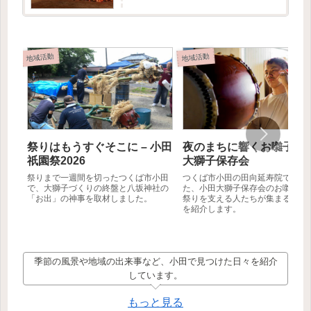
記事では創設者の方に取材をお受けいただけた
ので、そこで伺ったお...
地域活動
地域活動
祭りはもうすぐそこに – 小田
夜のまちに響くお囃子 – 
祇園祭2026
大獅子保存会
祭りまで一週間を切ったつくば市小田
つくば市小田の田向延寿院で行わ
で、大獅子づくりの終盤と八坂神社の
た、小田大獅子保存会のお囃子練
「お出」の神事を取材しました。
祭りを支える人たちが集まる夏の
を紹介します。
季節の風景や地域の出来事など、小田で見つけた日々を紹介
しています。
もっと見る