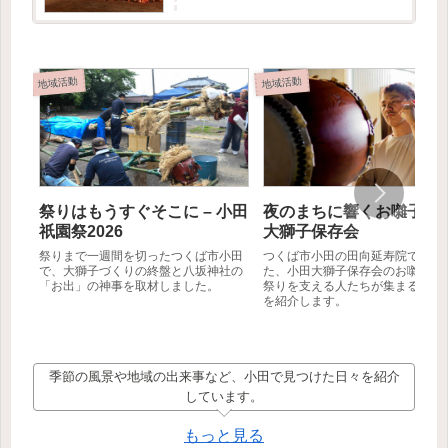
記事では創設者の方に取材をお受けいただけた
ので、そこで伺ったお...
地域活動
地域活動
祭りはもうすぐそこに – 小田
夜のまちに響くお囃子 – 
祇園祭2026
大獅子保存会
祭りまで一週間を切ったつくば市小田
つくば市小田の田向延寿院で行わ
で、大獅子づくりの終盤と八坂神社の
た、小田大獅子保存会のお囃子練
「お出」の神事を取材しました。
祭りを支える人たちが集まる夏の
を紹介します。
季節の風景や地域の出来事など、小田で見つけた日々を紹介
しています。
もっと見る