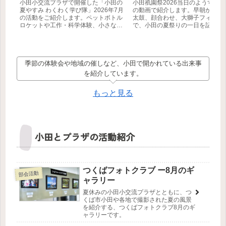
小田小交流プラザで開催した「小田の
小田祇園祭2026当日のようすを、
夏やすみ わくわく学び隊」2026年7月
の動画で紹介します。早朝からの
の活動をご紹介します。ペットボトル
太鼓、顔合わせ、大獅子フィナー
ロケットや工作・科学体験、小さな生
で、小田の夏祭りの一日を記録し
き物の観察など、自分で学び、工夫
た。
し、挑戦する子どもたちの様子を3本
の動画とともにお届けします。
季節の体験会や地域の催しなど、小田で開かれている出来事
を紹介しています。
もっと見る
小田とプラザの活動紹介
つくばフォトクラブ ー8月のギ
部会活動
ャラリー
夏休みの小田小交流プラザとともに、つ
くば市小田や各地で撮影された夏の風景
を紹介する、つくばフォトクラブ8月のギ
ャラリーです。