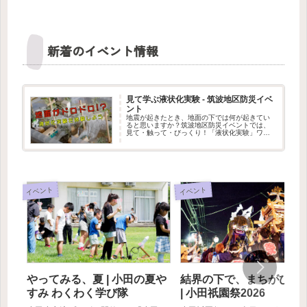
新着のイベント情報
見て学ぶ液状化実験 - 筑波地区防災イベ
ント
地震が起きたとき、地面の下では何が起きてい
ると思いますか？筑波地区防災イベントでは、
見て・触って・びっくり！「液状化実験」ワー
クショップを出展します。水を含んだ地面が、
まるでドロドロの液体のように変わる不思議な
現象を、実験で体験できます。筑...
イベント
イベント
やってみる、夏 | 小田の夏や
結界の下で、まちがひと
すみ わくわく学び隊
| 小田祇園祭2026