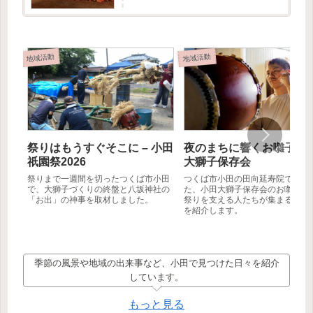
記事では創設者の方に取材をお受けいただけた
ので、そこで伺ったお...
地域活動
地域活動
祭りはもうすぐそこに – 小田
夜のまちに響くお囃子 – 
祇園祭2026
大獅子保存会
祭りまで一週間を切ったつくば市小田
つくば市小田の田向延寿院で行わ
で、大獅子づくりの終盤と八坂神社の
た、小田大獅子保存会のお囃子練
「お出」の神事を取材しました。
祭りを支える人たちが集まる夏の
を紹介します。
季節の風景や地域の出来事など、小田で見つけた日々を紹介
しています。
もっと見る