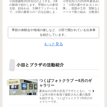
小田祇園祭2026当日のようすを、2本
小学生向けの2026年夏休み体験
の動画で紹介します。早朝からの参切
ト「小田の夏やすみ わくわく学び
太鼓、顔合わせ、大獅子フィナーレま
隊」。宿題や工作、実験などに自
で、小田の夏祭りの一日を記録しまし
ペースで取り組み、元教員や筑波
た。
生などの地域ボランティアと一緒
びを深めます。参加無料・事前申
制。【つくば市】
季節の体験会や地域の催しなど、小田で開かれている出来事
を紹介しています。
もっと見る
小田とプラザの活動紹介
つくばフォトクラブ ー8月のギ
部会活動
ャラリー
夏休みの小田小交流プラザとともに、つ
くば市小田や各地で撮影された夏の風景
を紹介する、つくばフォトクラブ8月のギ
ャラリーです。