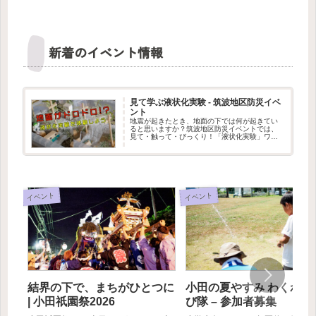
新着のイベント情報
見て学ぶ液状化実験 - 筑波地区防災イベ
ント
地震が起きたとき、地面の下では何が起きてい
ると思いますか？筑波地区防災イベントでは、
見て・触って・びっくり！「液状化実験」ワー
クショップを出展します。水を含んだ地面が、
まるでドロドロの液体のように変わる不思議な
現象を、実験で体験できます。筑...
イベント
イベント
結界の下で、まちがひとつに
小田の夏やすみ わくわく
| 小田祇園祭2026
び隊 – 参加者募集