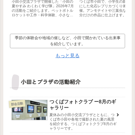
小田小交流プラザで開催した「小田の
つくば市小田で、小学生の親子を
夏やすみ わくわく学び隊」2026年7月
にした化石レプリカづくり体験会
の活動をご紹介します。ペットボトル
催。アンモナイトや三葉虫などを
ロケットや工作・科学体験、小さな生
分だけの作品に仕上げます。
き物の観察など、自分で学び、工夫
し、挑戦する子どもたちの様子を3本
の動画とともにお届けします。
季節の体験会や地域の催しなど、小田で開かれている出来事
を紹介しています。
もっと見る
小田とプラザの活動紹介
つくばフォトクラブ ー8月のギ
部会活動
ャラリー
夏休みの小田小交流プラザとともに、つ
くば市小田や各地で撮影された夏の風景
を紹介する、つくばフォトクラブ8月のギ
ャラリーです。