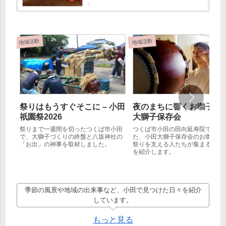
記事では創設者の方に取材をお受けいただけた
ので、そこで伺ったお...
地域活動
地域活動
祭りはもうすぐそこに – 小田
夜のまちに響くお囃子 – 
祇園祭2026
大獅子保存会
祭りまで一週間を切ったつくば市小田
つくば市小田の田向延寿院で行わ
で、大獅子づくりの終盤と八坂神社の
た、小田大獅子保存会のお囃子練
「お出」の神事を取材しました。
祭りを支える人たちが集まる夏の
を紹介します。
季節の風景や地域の出来事など、小田で見つけた日々を紹介
しています。
もっと見る