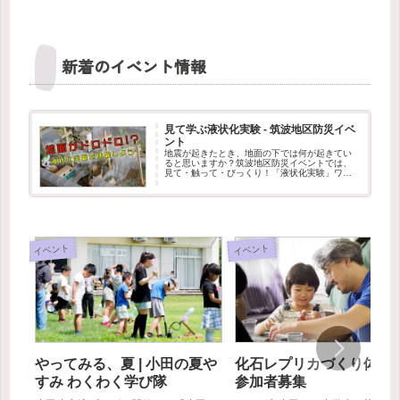
新着のイベント情報
見て学ぶ液状化実験 - 筑波地区防災イベ
ント
地震が起きたとき、地面の下では何が起きてい
ると思いますか？筑波地区防災イベントでは、
見て・触って・びっくり！「液状化実験」ワー
クショップを出展します。水を含んだ地面が、
まるでドロドロの液体のように変わる不思議な
現象を、実験で体験できます。筑...
イベント
イベント
やってみる、夏 | 小田の夏や
化石レプリカづくり体験会
すみ わくわく学び隊
参加者募集